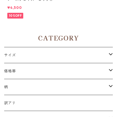
シャツ ～30100043～
¥4,500
10%OFF
CATEGORY
サイズ
２L（XL）
価格帯
３L（２XL）
～2,500円
柄
４L（３XL）
～3,500円
パロディ
訳アリ